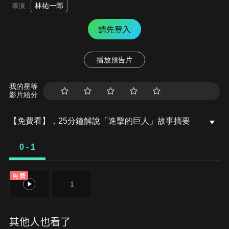
林祐一郎
導演
請先登入
播放預告片
我的星等
影片給分
【免費看】，25分鐘解說「進擊的巨人」故事摘要
0 - 1
免費
0
1
其他人也看了