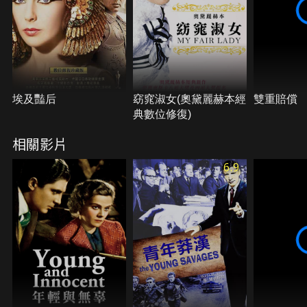
埃及豔后
窈窕淑女(奧黛麗赫本經
雙重賠償
典數位修復)
相關影片
6.9