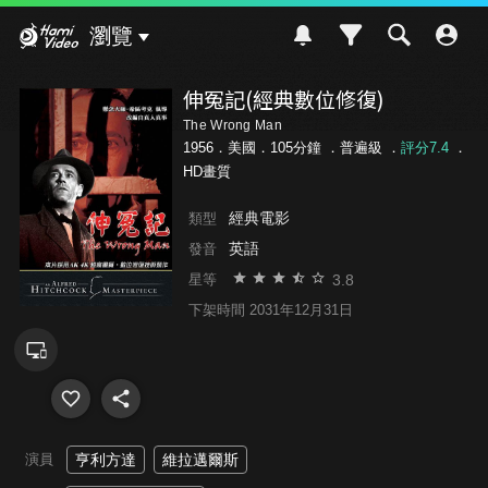
Hami Video
瀏覽
伸冤記(經典數位修復)
The Wrong Man
1956．美國．105分鐘 ．
普遍級
．
評分7.4
．
HD畫質
經典電影
類型
英語
發音
3.8
星等
下架時間 2031年12月31日
演員
亨利方達
維拉邁爾斯