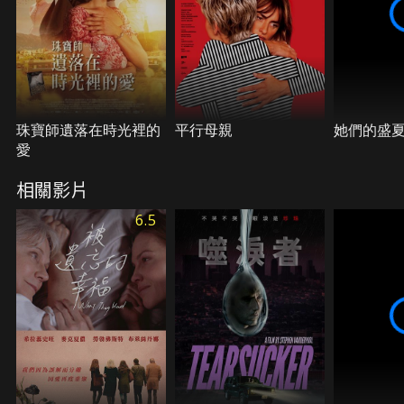
珠寶師遺落在時光裡的
平行母親
她們的盛
愛
相關影片
6.5