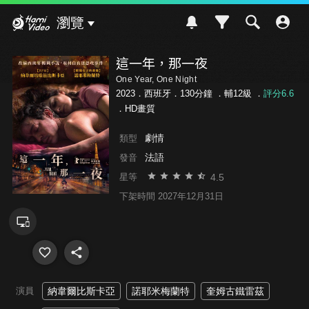
Hami Video
瀏覽
這一年，那一夜
One Year, One Night
2023．西班牙．130分鐘 ．
輔12級
．
評分6.6
．HD畫質
劇情
類型
法語
發音
4.5
星等
下架時間 2027年12月31日
演員
納韋爾比斯卡亞
諾耶米梅蘭特
奎姆古鐵雷茲