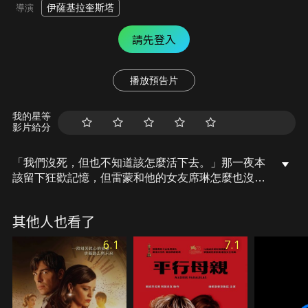
伊薩基拉奎斯塔
導演
請先登入
播放預告片
我的星等
影片給分
「我們沒死，但也不知道該怎麼活下去。」那一夜本
該留下狂歡記憶，但雷蒙和他的女友席琳怎麼也沒想
到一場金屬搖滾音樂會竟變成了恐怖攻擊的現場，他
們幸運存活了下來，卻再也回不去正常生活，往後的
其他人也看了
日子任何一個聲響都讓能讓他們嚇成驚弓之鳥。究竟
創傷後的恐懼消沉能否療癒，雷蒙和席琳又該如何走
6.1
7.1
下去呢？