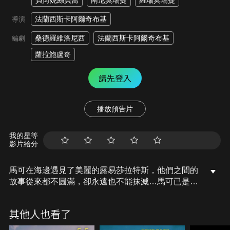
貝芮妮絲貝喬
南尼莫瑞提
羅瑞莫瑞提
法蘭西斯卡阿爾奇布基
導演
桑德羅維洛尼西
法蘭西斯卡阿爾奇布基
編劇
蘿拉鮑盧奇
請先登入
播放預告片
我的星等
影片給分
馬可在海邊遇見了美麗的露易莎拉特斯，他們之間的
故事從來都不圓滿，卻永遠也不能抹滅…馬可已是結
了婚的男人，在羅馬，馬可有個老婆瑪莉娜和女兒阿
黛兒，命運之手將無情地操弄馬可，使他經歷殘酷的
其他人也看了
考驗，最終馬可將找來瑪莉娜的精神分析師，教他如
何接受人生中最意想不到的改變。