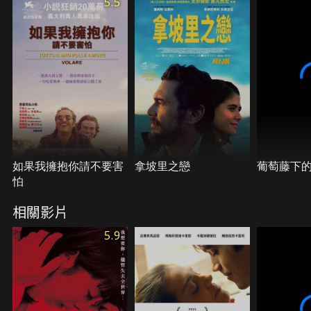
5.5
如果我擁抱你請不要害
拿坡里之戀
葡萄藤下
怕
相關影片
5.9