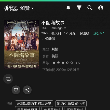
Hami Video
瀏覽
不圓滿故事
The Hummingbird
2022．義大利．125分鐘 ．
保護級
．
評分6.4
．HD畫質
劇情
類型
義語
發音
3.6
星等
下架時間 2029年12月01日
演員
皮耶法蘭西斯柯法維諾
凱西亞絲穆妮亞柯