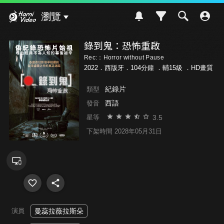
Hami Video
瀏覽
錄到鬼：恐怖重啟
Rec:：Horror without Pause
2022．西版牙．104分鐘 ．
輔15級
．HD畫質
紀錄片
類型
西語
發音
3.5
星等
下架時間 2028年05月31日
演員
曼蕊拉薇拉斯朵