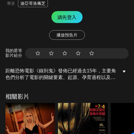
迪亞哥洛佩芝
導演
請先登入
播放預告片
我的星等
影片給分
距離恐怖電影《錄到鬼》發佈已經過去15年，主要角
色們分析了電影的關鍵要素、起源、孕育過程以及它
為電影界帶來的影響，這部電影成為了一個前所未有
的系列電影現象，一直持續到那個時候。
相關影片
7.4