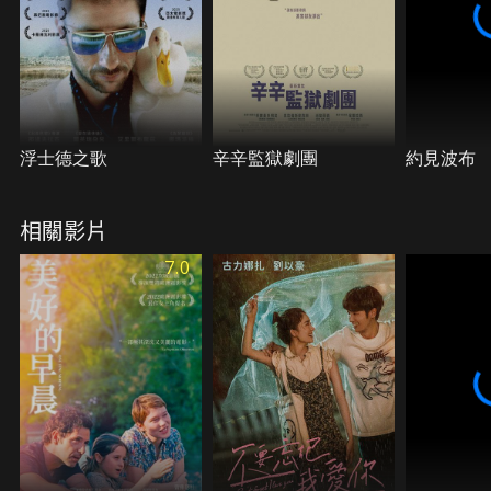
浮士德之歌
辛辛監獄劇團
約見波布
相關影片
7.0