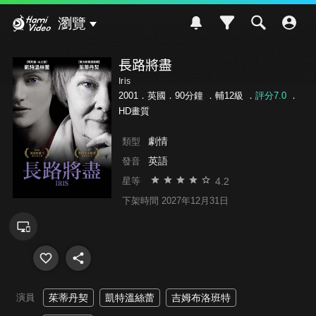
Hami Video
瀏覽
長路將盡
Iris
2001．英國．90分鐘 ．
輔12級
．
評分7.0
．
HD畫質
劇情
類型
英語
發音
4.2
星等
下架時間 2027年12月31日
演員
茱蒂丹契
凱特溫絲蕾
吉姆布洛班特