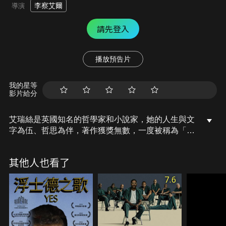
李察艾爾
導演
請先登入
播放預告片
我的星等
影片給分
艾瑞絲是英國知名的哲學家和小說家，她的人生與文
字為伍、哲思為伴，著作獲獎無數，一度被稱為「全
英國最聰明的女人」。感情上，她與約翰相識相戀並
步入婚姻，丈夫永遠是她最忠誠的靈魂伴侶。原先幸
其他人也看了
福的日子，卻在艾瑞絲被診斷出阿茲海默症時產生巨
變，她和約翰會如何相互扶持，走完人生最後一程？
7.6