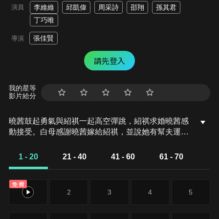
演員
李維維
邱凱偉
周采詩
邵翔
孫其君
丁巧唯
張佳賢
導演
請先登入
我的星等
影片給分
曉茜鼓起勇氣與紹祺一起高空彈跳，紹祺求婚曉茜感
動接受。白母感謝曉茜嫁給紹祺，並說她有幫夫運，
紹祺接到電話得知將升任副總並調職上海，開心。曉
茜送紹祺搭機，紹祺感謝曉茜的體諒。三年後的曉茜
1 - 20
21 - 40
41 - 60
61 - 70
自認過的開心，以晴希望曉茜能找到生活目標，不要
一直將重心放在紹祺身上。
免費
1
2
3
4
5