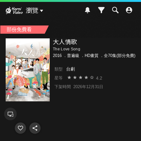
Hami Video
瀏覽
部份免費看
大人情歌
The Love Song
2016 ．
普遍級
．HD畫質 ．全70集(部分免費)
台劇
類型
4.2
星等
下架時間
2026年12月31日