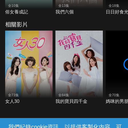
全10集
全13集
全18集
俗女養成記
我們六個
日日好食
相關影片
全73集
全84集
全70集
女人30
我的寶貝四千金
媽咪的男
我們紀錄cookie資訊，以提供客製化內容，可