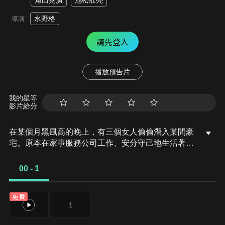
角田晃廣
池松壯亮
水野格
導演
請先登入
播放預告片
我的星等
影片給分
在某個月黑風高的晚上，有三個女人偷偷潛入某間豪
宅。原本在家事服務公司工作、安分守己地生活著的
她們，為何會變成共犯？而在那裡等著她們的，究竟
是絕望還是希望？
00 - 1
免費
00
1