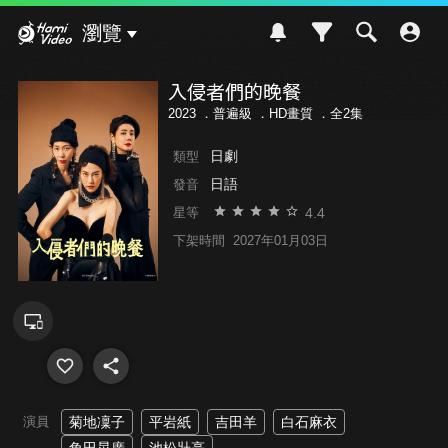
Hami Video
瀏覽
入侵者們的晚餐
2023 ．
普遍級
．HD畫質 ．全2集
日劇
類型
日語
發音
4.4
星等
下架時間
2027年01月03日
演員
菊地凜子
平岩紙
吉田羊
白石麻衣