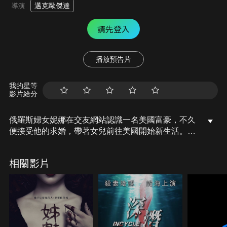
邁克歐傑達
導演
請先登入
播放預告片
我的星等
影片給分
俄羅斯婦女妮娜在交友網站認識一名美國富豪，不久
便接受他的求婚，帶著女兒前往美國開始新生活。母
女倆以為從此便能享受榮華富貴，安穩生活，然而，
來到與世隔絕的莊園，奢華的城堡內怪事卻層出不
相關影片
窮。看似正常的富豪竟然患有精神疾病，這場婚姻背
後又隱藏什麼巨大陰謀？母女倆的生活即將陷入危
險，岌岌可危…