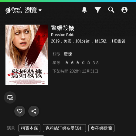
Hami Video
瀏覽
驚婚殺機
Russian Bride
2019．美國．101分鐘 ．
輔15級
．HD畫質
驚悚
類型
3.8
星等
下架時間 2028年12月31日
演員
柯賓本森
克莉絲汀娜皮曼諾娃
奧莎娜歐蘭