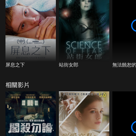
屏息之下
站街女郎
無法饒恕
相關影片
5.0