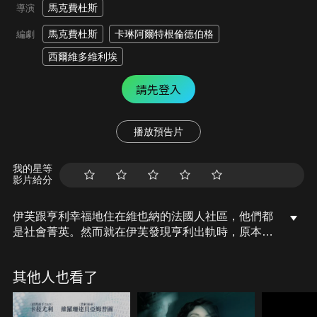
馬克費杜斯
導演
馬克費杜斯
卡琳阿爾特根倫德伯格
編劇
西爾維多維利埃
請先登入
播放預告片
我的星等
影片給分
伊芙跟亨利幸福地住在維也納的法國人社區，他們都
是社會菁英。然而就在伊芙發現亨利出軌時，原本完
美的生活就此變了調。一時衝動之下，伊芙與年輕的
奧地利男子約納斯發生了一夜情，想藉此來報復亨
其他人也看了
利。只不過，約納斯並非如她所想。他們也因此陷入
難以逃脫的漩渦。