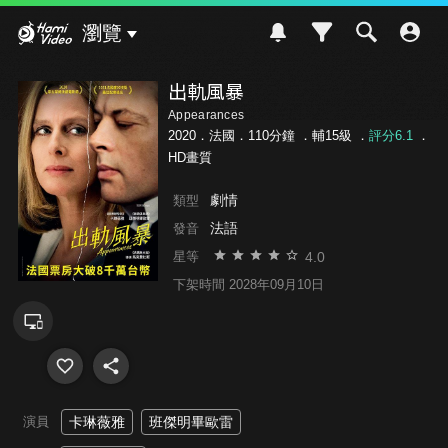
Hami Video
瀏覽
出軌風暴
Appearances
2020．法國．110分鐘 ．
輔15級
．
評分6.1
．
HD畫質
劇情
類型
法語
發音
4.0
星等
下架時間 2028年09月10日
演員
卡琳薇雅
班傑明畢歐雷