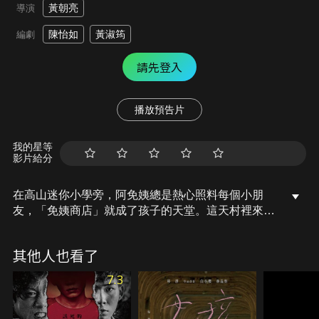
黃朝亮
導演
陳怡如
黃淑筠
編劇
請先登入
播放預告片
我的星等
影片給分
在高山迷你小學旁，阿免姨總是熱心照料每個小朋
友，「免姨商店」就成了孩子的天堂。這天村裡來了
一位外國神父吉米，竟讓歐巴桑阿免姨決定關上商店
大門，天天去跟吉米神父學ABC，讓所有人大吃一
其他人也看了
驚。這個阿兜仔的到來給寧靜的山村掀起陣陣漣漪，
不但掀出Yabi爸爸喪命的真相，也解開阿免姨隱藏多
7.3
年的秘密。