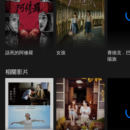
該死的阿修羅
女孩
賽德克．巴
陽旗
相關影片