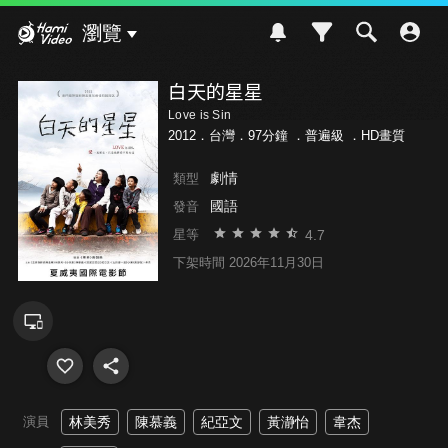
Hami Video
瀏覽
白天的星星
Love is Sin
2012．台灣．97分鐘 ．
普遍級
．HD畫質
劇情
類型
國語
發音
4.7
星等
下架時間 2026年11月30日
演員
林美秀
陳慕義
紀亞文
黃瀞怡
韋杰