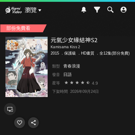
Hami Video
瀏覽
部份免費看
元氣少女緣結神S2
Kamisama Kiss 2
2015 ．
保護級
．HD畫質 ．全12集(部分免費)
青春浪漫
類型
日語
發音
4.9
星等
下架時間
2026年09月24日