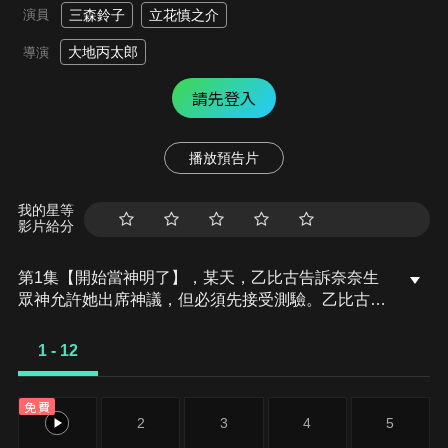
演員
三森鈴子
立花慎之介
大地丙太郎
導演
請先登入
播放預告片
我的星等
影片給分
第1集【開始當神明了】，某天，乙比古告訴奈奈生
眾神允許她出席神議，但必須先接受測驗。乙比古自
以為是的態度讓奈奈生很不高興，但一想到可能有神
明知道御影的下落，為了思念御影的巴衛，決心接受
1 - 12
測驗。
免費
1
2
3
4
5