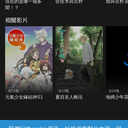
現在的是哪一個多
佐佐木與宮野
堀與宮村-pi
聞！？
相關影片
全13集
全14集
全24集
元氣少女緣結神S1
夏目友人帳伍
地縛少年花