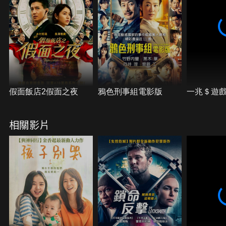
假面飯店2假面之夜
鴉色刑事組電影版
一兆＄遊戲
相關影片