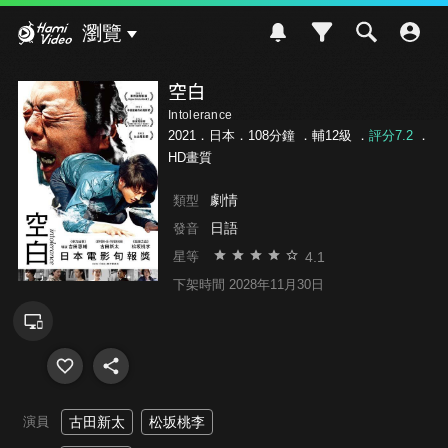
Hami Video
瀏覽
空白
Intolerance
2021．日本．108分鐘 ．
輔12級
．
評分7.2
．
HD畫質
劇情
類型
日語
發音
4.1
星等
下架時間 2028年11月30日
演員
古田新太
松坂桃李