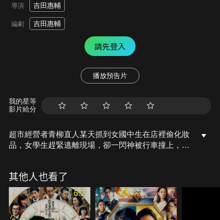
吉田惠輔
導演
吉田惠輔
編劇
請先登入
播放預告片
我的星等
影片給分
超市經營者青柳直人某天抓到女國中生在店裡偷化妝
品，女學生趕緊逃離現場，卻一閃神被行車撞上，當
場身亡。女孩的父親添田充不相信他女兒會在超商行
竊，便開始調查。在添田充與媒體報導壓力下，青柳
其他人也看了
直人和那名肇事女性駕駛每天都被輿論貼上殺人兇手
的標籤，這場意外也無形地造成多個家庭破碎。
6.2