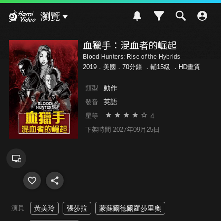
Hami Video
瀏覽
血獵手：混血者的崛起
Blood Hunters: Rise of the Hybrids
2019．美國．70分鐘 ．
輔15級
．HD畫質
動作
類型
英語
發音
4
星等
下架時間 2027年09月25日
演員
黃美玲
張莎拉
蒙蘇爾德爾羅莎里奧