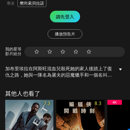
樊尚索貝拉諾
導演
請先登入
播放預告片
我的星等
影片給分
加布里埃拉在阿斯旺混血兒殺死她的家人後踏上了復
仇之路，她與一隊名為屠夫的惡魔獵手和一個名叫博
洛的混血兒殺手合作，希望挽回他的人性。這支不太
可能的隊伍與超自然地下世界的混合軍閥納迦和岡德
其他人也看了
拉糾纏在一起。在此過程中，加布里埃拉發現了與博
洛不太可能的伙伴關係。他們沒有意識到的是，他們
7.3
8.3
都是一個扭曲計劃中的棋子，該計劃是在引誘和摧毀
這片土地上最優秀的惡魔獵手……