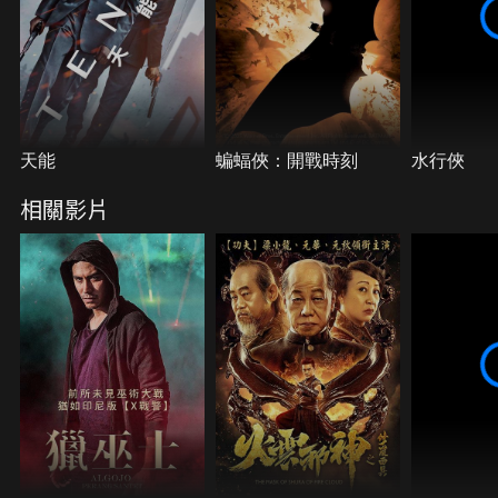
天能
蝙蝠俠：開戰時刻
水行俠
相關影片