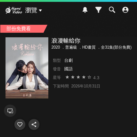
Hami Video
瀏覽
部份免費看
浪漫輸給你
2020 ．
普遍級
．HD畫質 ．全31集(部分免費)
台劇
類型
國語
發音
4.3
星等
下架時間
2026年10月31日