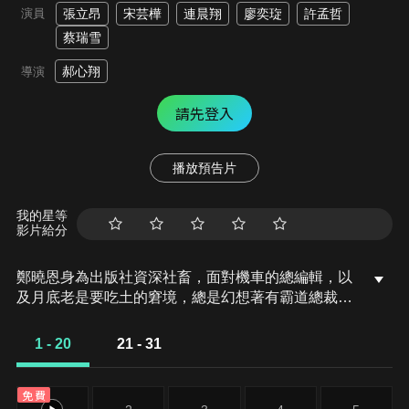
演員
張立昂
宋芸樺
連晨翔
廖奕琁
許孟哲
蔡瑞雪
郝心翔
導演
請先登入
播放預告片
我的星等
影片給分
鄭曉恩身為出版社資深社畜，面對機車的總編輯，以
及月底老是要吃土的窘境，總是幻想著有霸道總裁出
現救苦救難，所以偷窺附近大樓的帥哥CEO賀天行，
無形中也成為曉恩最療癒的時光。只是沒想到...這個
1 - 20
21 - 31
小小的舉動，卻意外地讓她平凡的生活因此翻天覆
地…
免費