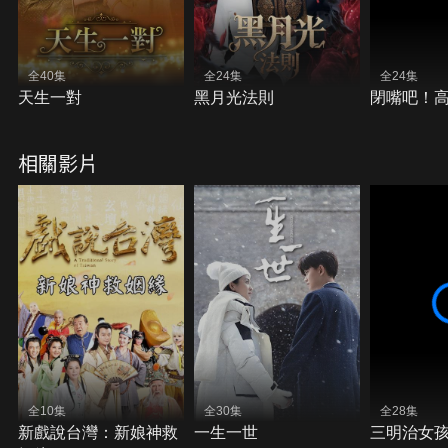
全40集
全24集
全24集
天生一對
黑月光法則
閉嘴吧！
相關影片
全10集
全30集
全28集
新戲說台灣：新娘神救
一生一世
三明治女