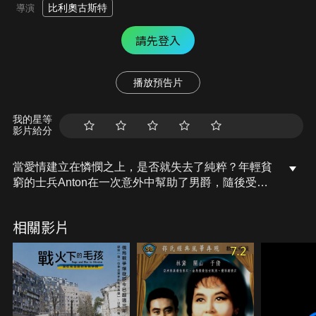
比利奧古斯特
導演
請先登入
播放預告片
我的星等
影片給分
當愛情建立在憐憫之上，是否就失去了純粹？年輕貧
窮的士兵Anton在一次意外中幫助了男爵，隨後受邀
前往男爵的舞會。在那裡，他遇見了男爵的女兒
Edith，卻發現她曾遭受意外而不良於行。雖然兩人
相關影片
關係因此逐漸拉近，但Anton內心仍猶豫不定，擔心
自己將憐憫誤認為愛情。在不確定的情感中，兩人最
7.2
終能否走到一起？