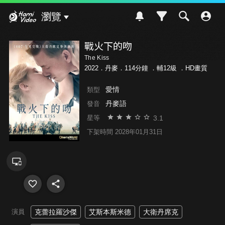
Hami Video
瀏覽
戰火下的吻
The Kiss
2022．丹麥．114分鐘 ．
輔12級
．HD畫質
愛情
類型
丹麥語
發音
3.1
星等
下架時間 2028年01月31日
演員
克蕾拉羅沙傑
艾斯本斯米德
大衛丹席克