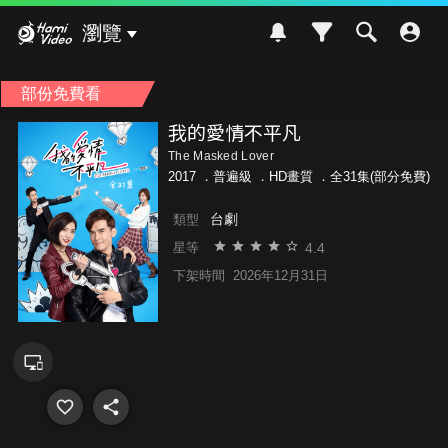
Hami Video
瀏覽
部份免費看
我的愛情不平凡
The Masked Lover
2017 ．
普遍級
．HD畫質 ．全31集(部分免費)
台劇
類型
4.4
星等
下架時間
2026年12月31日