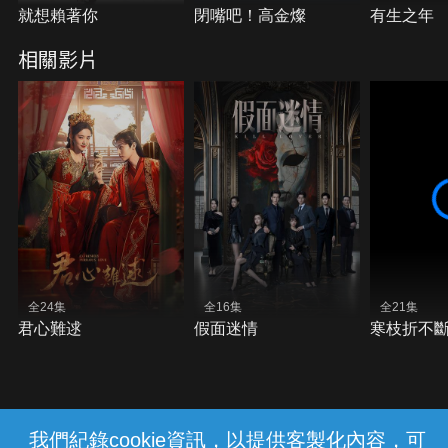
就想賴著你
閉嘴吧！高金燦
有生之年
相關影片
全24集
全16集
全21集
君心難逑
假面迷情
寒枝折不
我們紀錄cookie資訊，以提供客製化內容，可
{{notifyMsg}}