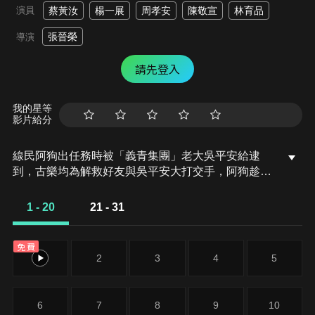
演員
蔡黃汝
楊一展
周孝安
陳敬宣
林育品
張晉榮
導演
請先登入
我的星等
影片給分
線民阿狗出任務時被「義青集團」老大吳平安給逮
到，古樂均為解救好友與吳平安大打交手，阿狗趁勢
逃脫時，被吳平安的手下發現，一腳踢到海裡而喪
命，憤怒不已的古樂均，一心想讓吳平安受到報應，
1 - 20
21 - 31
不入虎穴焉得虎子，決心靠自己的能力瓦解「義青集
團」。
免費
1
2
3
4
5
6
7
8
9
10