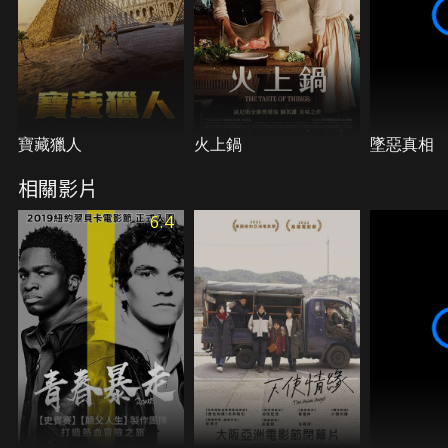
寶藏獵人
火上鍋
墜惡真相
相關影片
6.4