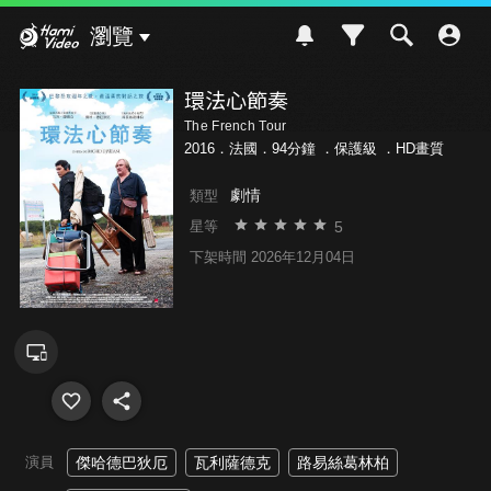
Hami Video
瀏覽
環法心節奏
The French Tour
2016．法國．94分鐘 ．
保護級
．HD畫質
劇情
類型
5
星等
下架時間 2026年12月04日
演員
傑哈德巴狄厄
瓦利薩德克
路易絲葛林柏