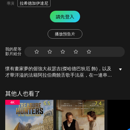
拉希德加伊達尼
導演
請先登入
播放預告片
我的星等
影片給分
懷有畫家夢的倔強大叔瑟吉(傑哈德巴狄厄 飾)，以及
才華洋溢的法籍阿拉伯裔饒舌歌手法巫，在一連串意
外巧合之下，素昧平生的他們開始了一場公路朝聖之
旅。他們循著十八世紀畫家韋爾內的足跡，畫遍其作
其他人也看了
品中的法國海港，然而背負著截然不同的過往，「相
看兩很厭」的兩人能否突破刻板印象築成的高牆，使
5.5
7.4
這趟旅程順利完成？