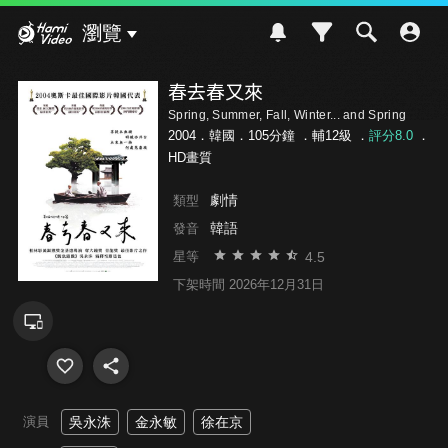
Hami Video
瀏覽
春去春又來
Spring, Summer, Fall, Winter... and Spring
2004．韓國．105分鐘 ．
輔12級
．
評分8.0
．
HD畫質
劇情
類型
韓語
發音
4.5
星等
下架時間 2026年12月31日
演員
吳永洙
金永敏
徐在京