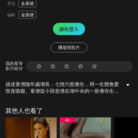
金基德
導演
金基德
編劇
請先登入
播放預告片
我的星等
影片給分
描述童僧隨年歲增長，七情六慾漸生，用一生體會愛
恨貪嗔癡。童僧從小與老僧在湖中央的一座佛寺生
活，對萬物皆感好奇的童僧因貪玩濫殺小動物，背負
心債。長大的童僧血氣方剛，耐不住情慾誘惑及感官
其他人也看了
之樂決定還俗；步入中年時因愛生恨鑄下大錯，鋃鐺
入獄。兩鬢霜白又回佛寺，收留一個如同他初來時的
5.2
6.5
男嬰…