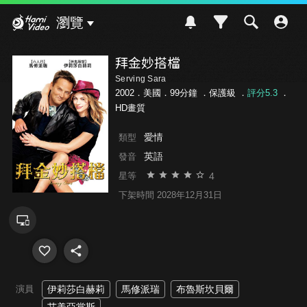
Hami Video
瀏覽
拜金妙搭檔
Serving Sara
2002．美國．99分鐘 ．
保護級
．
評分5.3
．
HD畫質
愛情
類型
英語
發音
4
星等
下架時間 2028年12月31日
演員
伊莉莎白赫莉
馬修派瑞
布魯斯坎貝爾