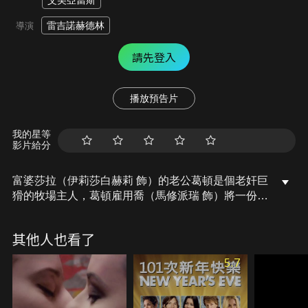
艾美亞當斯
雷吉諾赫德林
導演
請先登入
播放預告片
我的星等
影片給分
富婆莎拉（伊莉莎白赫莉 飾）的老公葛頓是個老奸巨
猾的牧場主人，葛頓雇用喬（馬修派瑞 飾）將一份文
件送到莎拉手上，想利用法律漏洞逼迫莎拉和他離
婚，併吞她的財產。儘管莎拉起初有些措手不及，但
其他人也看了
很快便想出反擊方法，她給了喬一個無法抗拒的誘
因：一百萬美金，並要喬在她老公休掉她之前，先幫
5.7
她甩了老公，藉此奪回她應得的億萬財產以及尊
嚴.....。