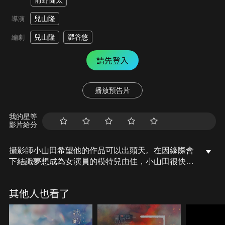
前野健太
兒山隆
導演
兒山隆
澀谷悠
編劇
請先登入
播放預告片
我的星等
影片給分
攝影師小山田希望他的作品可以出頭天。在因緣際會
下結識夢想成為女演員的模特兒由佳，小山田很快被
她的純真所吸引。他們開始合作，而合作的照片還因
此贏得猿樂町的攝影比賽，成果備受認可。然而兩人
其他人也看了
交往後，小山田卻一步步發現藏在由佳甜美笑容背後
的謊言。而小山田替由佳拍的那些照片，也將改變兩
人的命運。