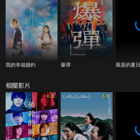
我的幸福婚約
爆彈
風葵的夏
相關影片
6.8
6.8