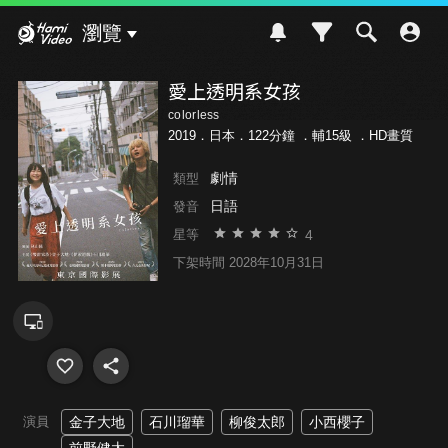
Hami Video
瀏覽
愛上透明系女孩
colorless
2019．日本．122分鐘 ．
輔15級
．HD畫質
劇情
類型
日語
發音
4
星等
下架時間 2028年10月31日
演員
金子大地
石川瑠華
柳俊太郎
小西櫻子