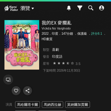
Hami Video
瀏覽
我的EX 麥擱亂
Vickda No Varghodo
2022．印度．147分鐘 ．
保護級
．
評分8.1
．
HD畫質
喜劇
類型
印度語
發音
3.5
星等
下架時間 2026年11月30日
演員
馬哈爾塔卡爾
馬納西拉赫
莫納爾加賈爾