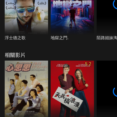
浮士德之歌
地獄之門.
陌路姐妹
相關影片
5.2