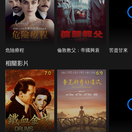
危險療程
倫敦教父：帝國興衰
苦盡甘來
相關影片
7.0
6.9