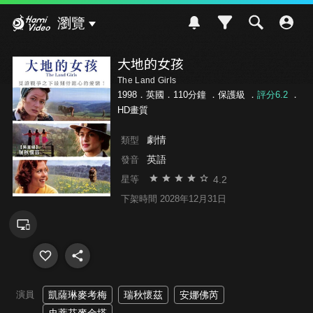
Hami Video
瀏覽
大地的女孩
The Land Girls
1998．英國．110分鐘 ．
保護級
．
評分6.2
．
HD畫質
劇情
類型
英語
發音
4.2
星等
下架時間 2028年12月31日
演員
凱薩琳麥考梅
瑞秋懷茲
安娜佛芮