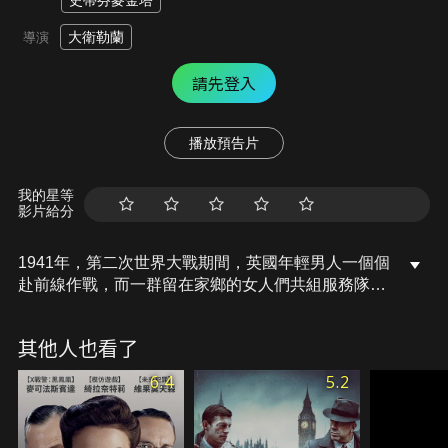
史蒂芬麥金塔
大衛勒蘭
導演
請先登入
播放預告片
我的星等
影片給分
1941年，第二次世界大戰期間，英國年輕男人一個個
赴前線作戰，而一群留在家鄉的女人們共組服務隊，
到全國各地鄉間從事農務。活潑性感的美髮學徒普魯
（安娜佛芮 飾）、穩重矜持的牛津大學研究生艾格
其他人也看了
（瑞秋懷茲 飾），與浪漫優雅的史黛拉（凱薩琳麥考
梅 飾），三位來自不同背景的年輕女子，被分派到多
6.4
5.2
塞特郡（Dorset）的農場，在那裡所經歷的一切，將
永遠改變她們的人生……。