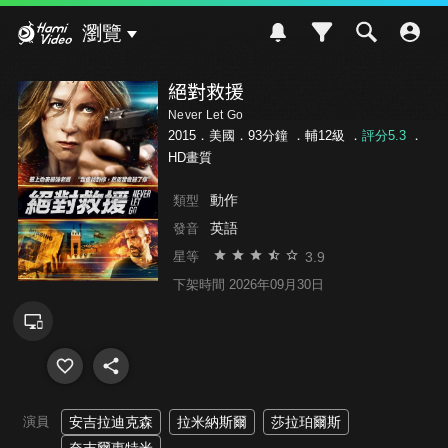
Hami Video
瀏覽
絕對救援
Never Let Go
2015．美國．93分鐘 ．
輔12級
．
評分5.3
．
HD畫質
動作
類型
英語
發音
3.9
星等
下架時間 2026年09月30日
演員
安吉拉迪克森
拉米納斯爾
莎拉珀爾斯