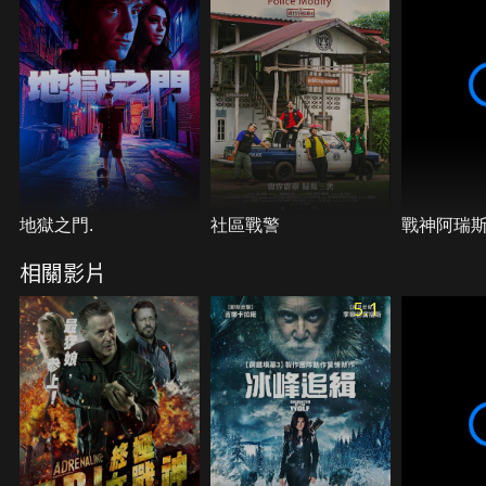
請求協助調查的過程中，卻發現麗莎並沒有帶著女兒
入境的記錄，於是發出通緝令緝拿麗莎。麗莎必須在
女兒被送出國界，走私到其他國家販賣之前，把握黃
金三小時，找出真兇的下落…。
地獄之門.
社區戰警
戰神阿瑞
相關影片
5.1