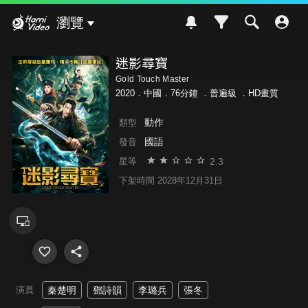
Hami Video
瀏覽
迷影尋寶
Gold Touch Master
2020．中國．76分鐘 ．
普遍級
．HD畫質
動作
類型
國語
發音
2.3
星等
下架時間 2028年12月31日
演員
秦楚明
鄧詩韻
李璐兵
張冬