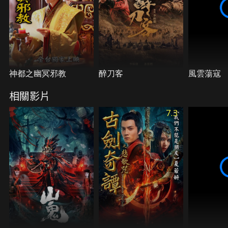
神都之幽冥邪教
醉刀客
風雲蕩寇
相關影片
7.3