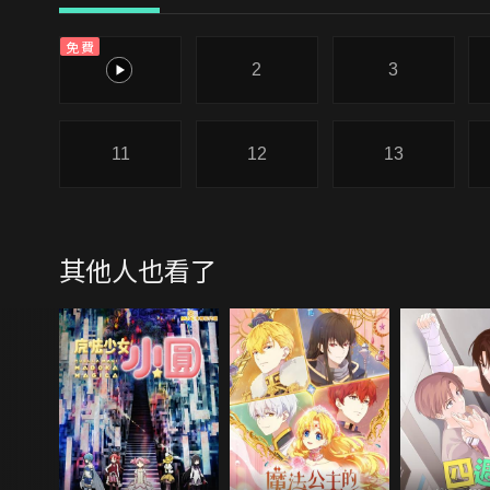
免費
1
2
3
11
12
13
其他人也看了