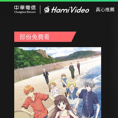
Hami Video
真心推薦
部份免費看