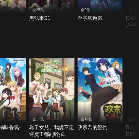
全25集
全9集
全12
村
黑執事S1
金字塔遊戲
DAR
之神
全12集
全12集
全24
-柑橘味香氣-
為了女兒、我說不定
政宗君的復仇
BLU
連魔王都能幹掉。
REF