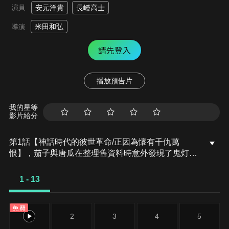
演員
安元洋貴
長嶝高士
米田和弘
導演
請先登入
播放預告片
我的星等
影片給分
第1話【神話時代的彼世革命/正因為懷有千仇萬
恨】，茄子與唐瓜在整理舊資料時意外發現了鬼灯擔
任「二代目」輔佐官的紀錄，鬼灯也談起了在久遠的
過去還是人類之子時的往事，同時彼世從黃泉到變成
1 - 13
地獄的改革過程也終於揭曉！伊邪那美女王厭倦了鬼
灯為她的宮殿所設計的「亡者+火炎」的玄關廊柱，
免費
於是要求鬼灯重新設計。對於柱子上的這些亡者懷抱
1
2
3
4
5
深仇大恨的鬼灯最後想出的新點子是…？