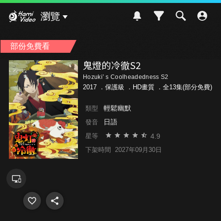
Hami Video
瀏覽
部份免費看
鬼燈的冷徹S2
Hozuki’ s Coolheadedness S2
2017 ．
保護級
．HD畫質 ．全13集(部分免費)
輕鬆幽默
類型
日語
發音
4.9
星等
下架時間
2027年09月30日