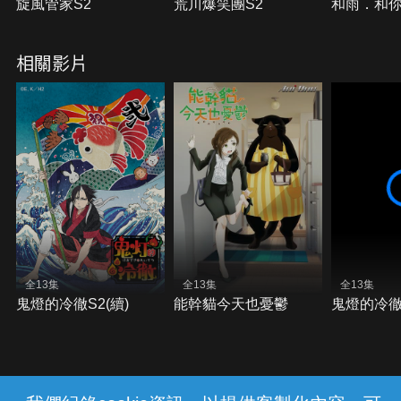
旋風管家S2
荒川爆笑團S2
和雨．和
相關影片
全13集
全13集
全13集
鬼燈的冷徹S2(續)
能幹貓今天也憂鬱
鬼燈的冷徹