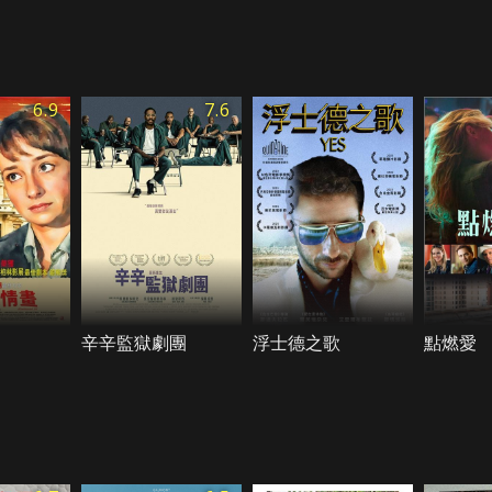
6.9
7.6
辛辛監獄劇團
浮士德之歌
點燃愛