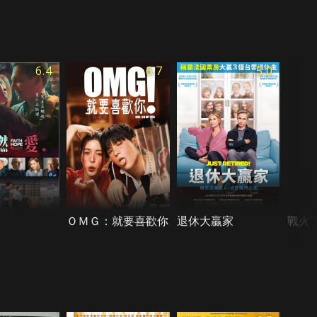
6.4
6.7
5.0
ＯＭＧ：就要喜歡你
退休大贏家
戰火