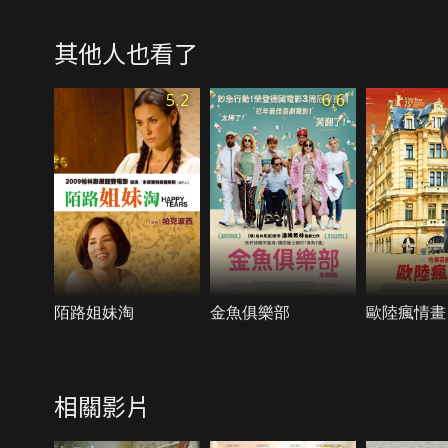
其他人也看了
5.2
6.6
陌路姐妹淘
金魚俱樂部
歐陸瘋情畫
相關影片