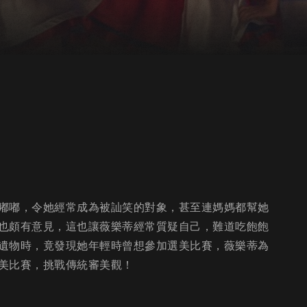
嘟嘟，令她經常成為被訕笑的對象，甚至連媽媽都幫她
也頗有意見，這也讓薇樂蒂經常質疑自己，難道吃飽飽
遺物時，竟發現她年輕時曾想參加選美比賽，薇樂蒂為
美比賽，挑戰傳統審美觀！