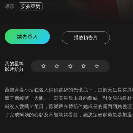
導演
安弗萊契
請先登入
播放預告片
我的星等
影片給分
薇樂蒂從小活在名人媽媽蘿絲的光環底下，由於天生長得胖
取了個綽號「大飽」。選美皇后出身的蘿絲，對女兒的身材
就沒人愛嗎？某日，薇樂蒂在替陪伴她成長的露西阿姨整理
了完成阿姨的心願及不被媽媽看貶，她決定鼓起勇氣參加選