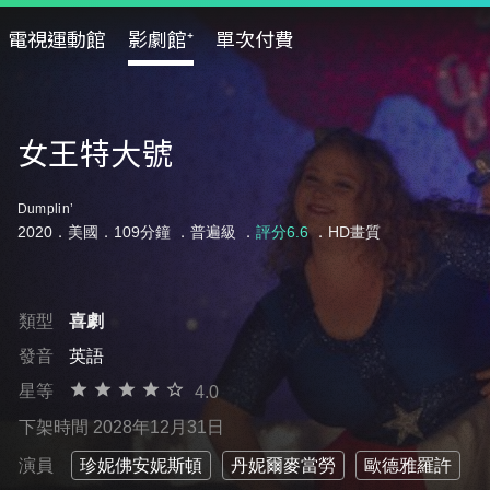
電視運動館
影劇館⁺
單次付費
女王特大號
Dumplin’
2020．美國．109分鐘 ．
普遍級
．
評分6.6
．HD畫質
類型
喜劇
發音
英語
星等
4.0
下架時間 2028年12月31日
演員
珍妮佛安妮斯頓
丹妮爾麥當勞
歐德雅羅許