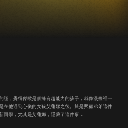
的謊，覺得傑歐是個擁有超能力的孩子，就像漫畫裡一
是在他遇到心儀的女孩艾蓮娜之後。於是照顧弟弟這件
新同學，尤其是艾蓮娜，隱藏了這件事…