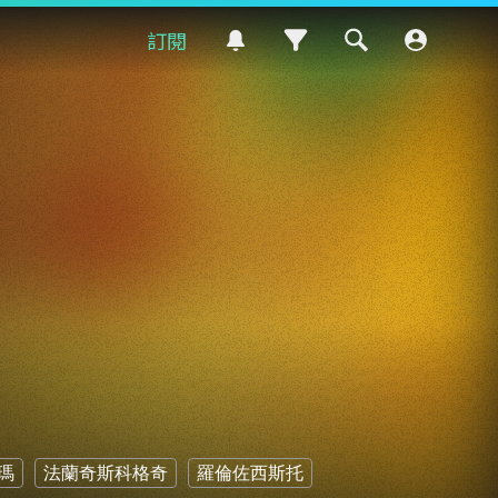
訂閱
瑪
法蘭奇斯科格奇
羅倫佐西斯托