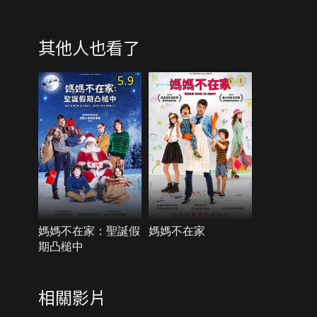
其他人也看了
5.9
6.0
媽媽不在家：聖誕假
媽媽不在家
期凸槌中
相關影片