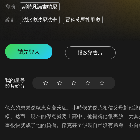
導演
斯特凡諾吉帕尼
編劇
法比奧波尼法奇
賈科莫馬扎里奧
請先登入
播放預告片
我的星等
影片給分
傑克的弟弟傑歐患有唐氏症。小時候的傑克相信父母對他說
樣。然而，現在的傑克就要上高中，他覺得他很丟臉，尤其
事很快就成了他的負擔。傑克甚至假裝自己沒有弟弟，並向