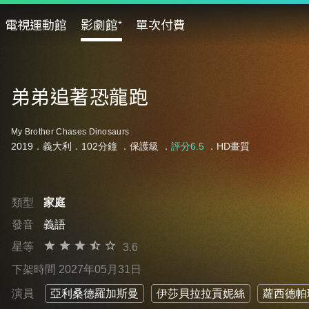
電視運動館
影劇館⁺
單次付費
弟弟追著恐龍跑
My Brother Chases Dinosaurs
2019．義大利．102分鐘 ．
保護級
．
評分6.5
．HD畫質
類型
家庭
發音
義語
星等
3.6
下架時間 2027年05月31日
演員
亞利桑德羅加斯曼
伊莎貝拉拉貢妮絲
蘿西德帕