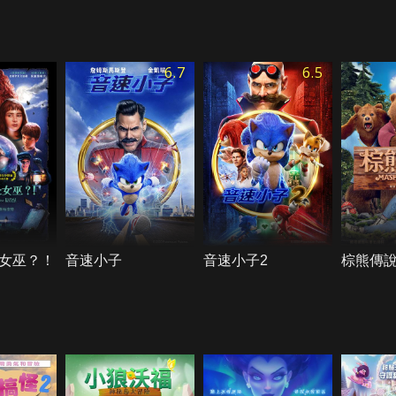
6.7
6.5
女巫？！
音速小子
音速小子2
棕熊傳