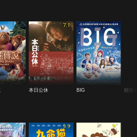
7.1
說
本日公休
BIG
鱷魚
5.9