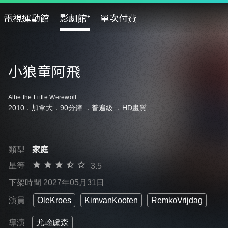
電視運動館
影劇館⁺
單次付費
小狼童阿飛
Alfie the Little Werewolf
2010．加拿大．90分鐘 ．
普遍級
．HD畫質
類型
家庭
星等
3.5
下架時間 2027年05月31日
演員
OleKroes
KimvanKooten
RemkoVrijdag
導演
尤翰盧森