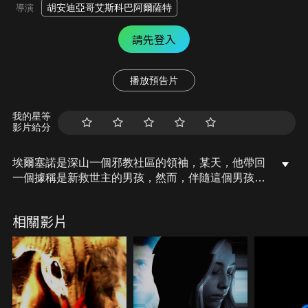
胡安迪亞哥艾斯科巴阿爾薩特
導演
請先登入
播放預告片
我的星等
影片給分
埃爾塞諾是深山一個邪教社區的領袖，某天，他帶回
一個據稱是新救世主的男孩，然而，伴隨這個男孩降
臨到這個村子的，只有痛苦和災難，埃爾塞諾因此受
到信眾的攻擊，甚至連他的三個女兒，也在逐漸長為
相關影片
成熟女性後，開始質疑自己的信仰…