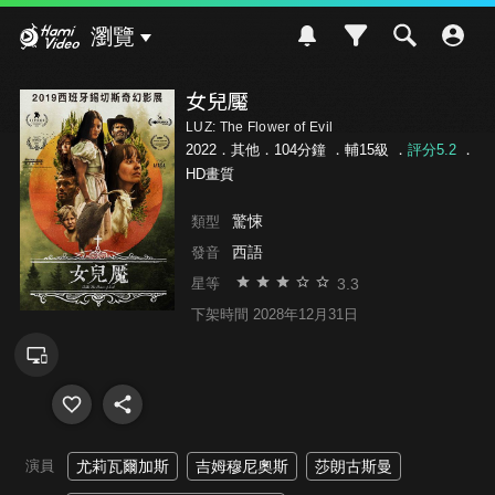
Hami Video
瀏覽
女兒魘
LUZ: The Flower of Evil
2022．其他．104分鐘 ．
輔15級
．
評分5.2
．
HD畫質
驚悚
類型
西語
發音
3.3
星等
下架時間 2028年12月31日
演員
尤莉瓦爾加斯
吉姆穆尼奧斯
莎朗古斯曼