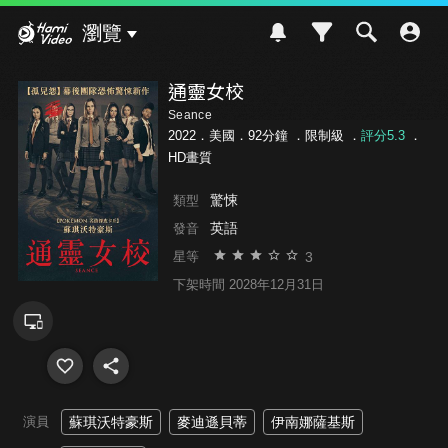
Hami Video
瀏覽
通靈女校
Seance
2022．美國．92分鐘 ．
限制級
．
評分5.3
．
HD畫質
驚悚
類型
英語
發音
3
星等
下架時間 2028年12月31日
演員
蘇琪沃特豪斯
麥迪遜貝蒂
伊南娜薩基斯