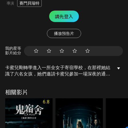
賽門貝瑞特
導演
請先登入
播放預告片
我的星等
影片給分
卡蜜兒剛轉學進入一所全女子寄宿學校，在那裡她結
識了六名女孩，她們邀請卡蜜兒參加一場深夜的通靈
儀式，試圖召喚一名已故學生的靈魂。不料一名女孩
卻在儀式過程中意外死亡，大家開始懷疑自己喚醒的
相關影片
東西並非她們所想……。
6.8