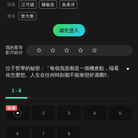
演員
江可德
陳敬宣
吳承洋
曾大衡
導演
請先登入
我的星等
影片給分
位子哲學的秘密：「每個負面都是一個機會點，端看
你怎麼想。人生在任何時刻都不能眷戀舒適圈!!」
1 - 8
免費
1
2
3
4
5
6
7
8