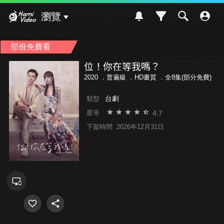
Hami Video
瀏覽
部份免費看
位！你在等我嗎？
2020 ．
普遍級
．HD畫質 ．全8集(部分免費)
台劇
類型
4.7
星等
下架時間
2026年12月31日