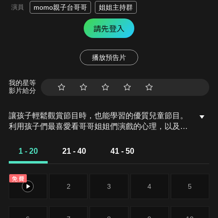
演員
momo親子台哥哥
姐姐主持群
請先登入
播放預告片
我的星等
影片給分
讓孩子輕鬆觀賞節目時，也能學習的優質兒童節目。
利用孩子們最喜愛看哥哥姐姐們演戲的心理，以及聽
故事的特性，以戲劇呈現方式來吸引孩子對節目的喜
愛。以有趣的故事與對話，解答孩子對於生活上的眾
1 - 20
21 - 40
41 - 50
多疑惑，讓孩子學習生活教育。由哥哥姐姐演出的趣
味短劇，除了帶給孩子歡笑，也會在節目中傳遞正向
免費
的教育觀念。
1
2
3
4
5