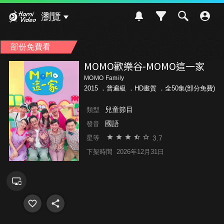
Hami Video
瀏覽
部份免費看
MOMO歡樂谷-MOMO這一家
MOMO Family
2015 ．
普遍級
．HD畫質 ．全50集(部分免費)
兒童節目
類型
國語
發音
3.7
星等
下架時間
2026年12月31日