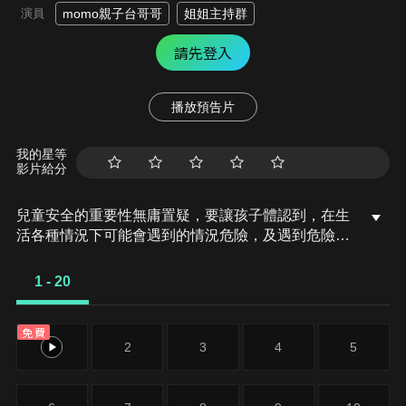
演員
momo親子台哥哥
姐姐主持群
請先登入
播放預告片
我的星等
影片給分
兒童安全的重要性無庸置疑，要讓孩子體認到，在生
活各種情況下可能會遇到的情況危險，及遇到危險時
如何適當保護自己的安全，有餘力時如何協助他人。
另一個層面下，也必須再次教育照顧者，如何讓孩子
1 - 20
遠離危險，預防意外發生。
免費
1
2
3
4
5