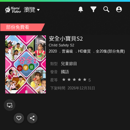
Hami Video
瀏覽
部份免費看
安全小寶貝S2
Child Safety S2
2020 ．
普遍級
．HD畫質 ．全20集(部分免費)
兒童節目
類型
國語
發音
5
星等
下架時間
2026年12月31日