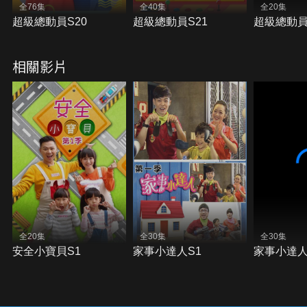
全76集
全40集
全20集
超級總動員S20
超級總動員S21
超級總動員
相關影片
全20集
全30集
全30集
安全小寶貝S1
家事小達人S1
家事小達人