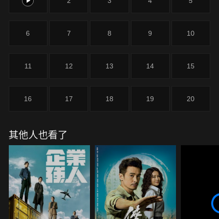
1
2
3
4
5
生呂靄寧等，一群身穿白袍的強者，他們的對手不只
是疾病，還有人性貪婪和利慾慾心…
6
7
8
9
10
11
12
13
14
15
16
17
18
19
20
其他人也看了