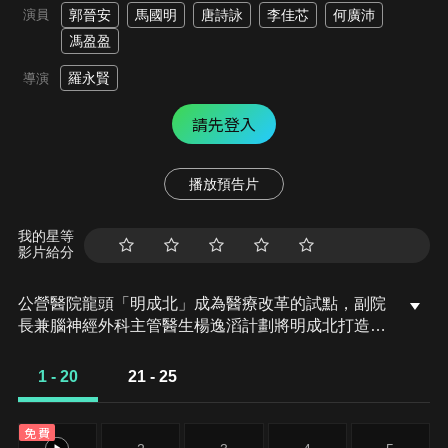
演員
郭晉安
馬國明
唐詩詠
李佳芯
何廣沛
馮盈盈
羅永賢
導演
請先登入
播放預告片
我的星等
影片給分
公營醫院龍頭「明成北」成為醫療改革的試點，副院
長兼腦神經外科主管醫生楊逸滔計劃將明成北打造成
集資百億的醫療王國，覬覦成為最高話事人！心胸肺
外科主管醫師唐明本著捍衛病人生命，將人命置於醫
1 - 20
21 - 25
療制度之上的理念，與徒弟潘懷德並肩作戰，卻被院
長呂仲學拉進抗衡醫改的權力遊戲。逸滔、唐明與心
免費
胸肺科醫生程洛雯、急診室醫生蘇怡、腦神經外科醫