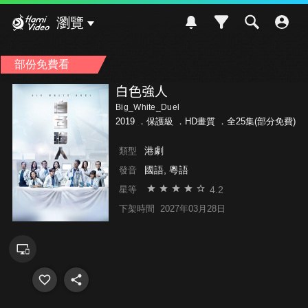
Hami Video
瀏覽
部份免費看
白色強人
Big_White_Duel
2019 ．
保護級
．HD畫質 ．全25集(部分免費)
港劇
類型
國語, 粵語
發音
4.2
星等
下架時間
2027年03月28日