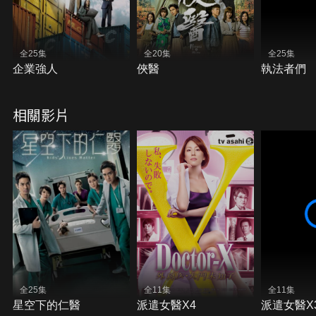
全25集
全20集
全25集
企業強人
俠醫
執法者們
相關影片
全25集
全11集
全11集
星空下的仁醫
派遣女醫X4
派遣女醫X