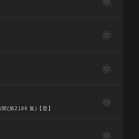
B
)
)
(第2186 集)【普】
台