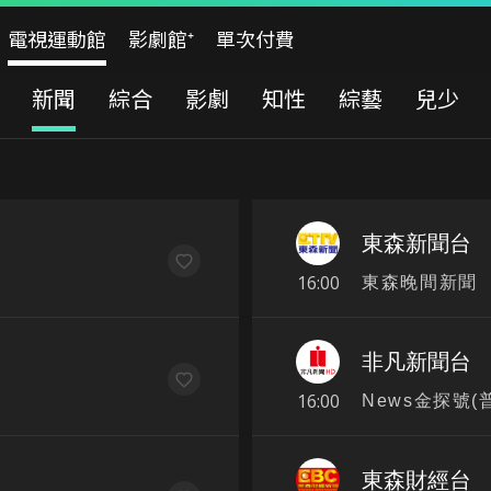
電視運動館
影劇館⁺
單次付費
新聞
綜合
影劇
知性
綜藝
兒少
東森新聞台
16:00
東森晚間新聞
非凡新聞台
16:00
News金探號(
東森財經台