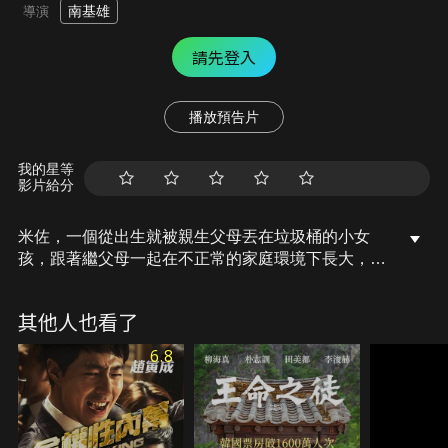
南基雄
導演
請先登入
播放預告片
我的星等
影片給分
米佐，一個從出生就被親生父母丟在垃圾桶的小女
孩，跟著繼父母一起在不正常的家庭環境下長大，某
天她決定帶著被遺棄時包裹著自己的一件染血的T
恤，去尋找親生父母…另一方面，自己的女兒一出
其他人也看了
生，就將她拋棄的前任刑事警察雨尚，拋棄女兒後，
彷彿自己也像個垃圾般，過著行屍走肉的日子，就這
6.8
樣兩個寂寞的人遇見了彼此。