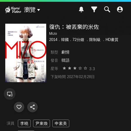
Hami Video
瀏覽
復仇：被丟棄的米佐
Mizo
2014．韓國．72分鐘 ．
限制級
．HD畫質
劇情
類型
韓語
發音
3.3
星等
下架時間 2027年02月28日
演員
李曉
尹東煥
申素美