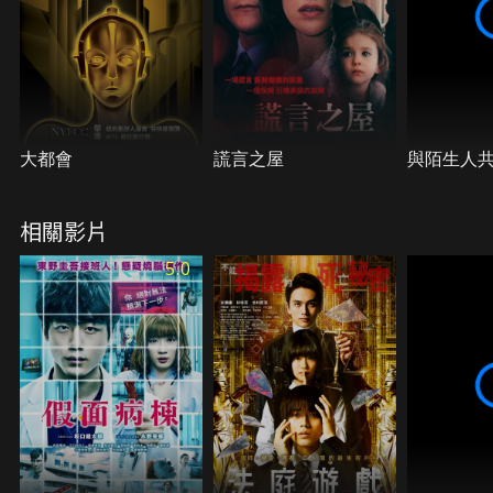
大都會
謊言之屋
與陌生人
相關影片
5.0