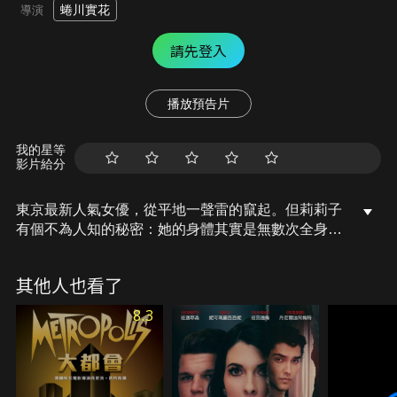
蜷川實花
導演
請先登入
播放預告片
我的星等
影片給分
東京最新人氣女優，從平地一聲雷的竄起。但莉莉子
有個不為人知的秘密：她的身體其實是無數次全身整
形手術的合成品，全都是假的。當她的主治大夫與為
她進行手術的診所，涉及違反一起藥事行政法規後，
其他人也看了
有個偵探開始接近莉莉子，想要查明事件背後真相。
同時間，過度手術的後遺症，讓她的身體開始崩
8.3
壞......