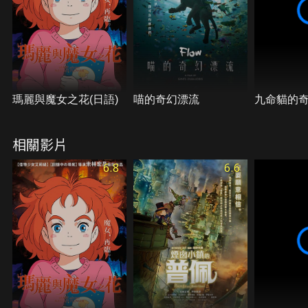
瑪麗與魔女之花(日語)
喵的奇幻漂流
九命貓的
相關影片
6.8
6.6