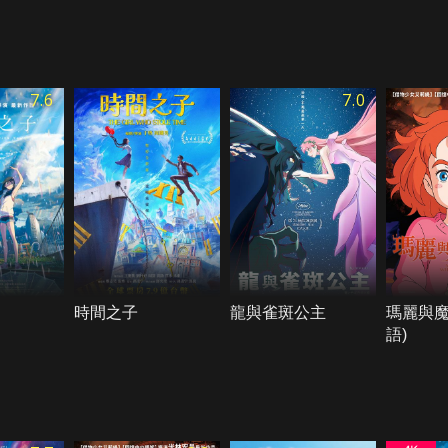
7.6
7.0
時間之子
龍與雀斑公主
瑪麗與魔
語)