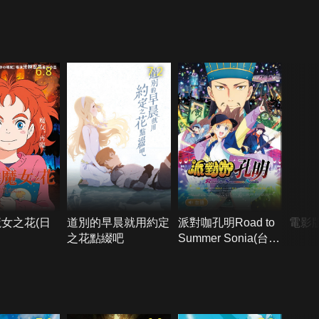
6.8
7.2
女之花(日
道別的早晨就用約定
派對咖孔明Road to
電影
之花點綴吧
Summer Sonia(台語
版)