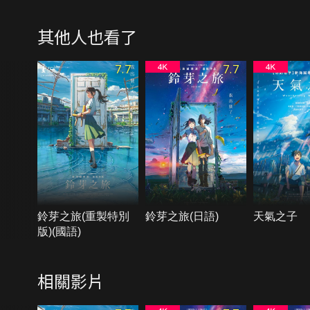
其他人也看了
7.7
7.7
鈴芽之旅(重製特別
鈴芽之旅(日語)
天氣之子
版)(國語)
相關影片