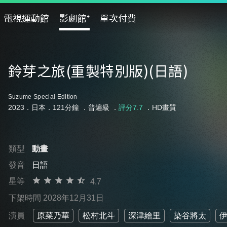
電視運動館
影劇館⁺
單次付費
鈴芽之旅(重製特別版)(日語)
Suzume Special Edition
2023．日本．121分鐘 ．
普遍級
．
評分7.7
．HD畫質
類型
動畫
發音
日語
星等
4.7
下架時間 2028年12月31日
演員
原菜乃華
松村北斗
深津繪里
染谷將太