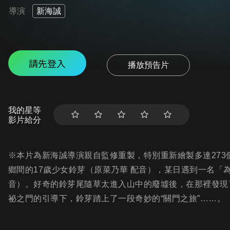
導演
新海誠
請先登入
播放預告片
我的星等
影片給分
※本片為新海誠導演親自監修重製，特別重新繪製多達27
鄉間的17歲少女鈴芽（原菜乃華 配音），某日遇到一名「
音）。好奇的鈴芽尾隨草太進入山中的廢墟後，在那裡發現
祕之門的引導下，鈴芽踏上了一段奇妙的“關門之旅”……。