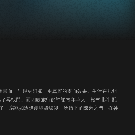
3個畫面，呈現更細膩、更真實的畫面效果。生活在九州
為了尋找門」而四處旅行的神祕青年草太（松村北斗 配
了一扇宛如遭逢崩塌毀壞後，所留下的陳舊之門。在神