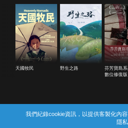
天國牧民
野生之路
芬芳寶島系
數位修復版
{{notifyMsg}}
我們紀錄cookie資訊，以提供客製化
隱私