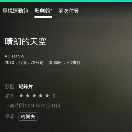
電視運動館
影劇館⁺
單次付費
晴朗的天空
A Clear Sky
2010．台灣．72分鐘 ．
普遍級
．HD畫質
類型
紀錄片
星等
5
下架時間 2046年12月31日
導演
哈樂夫