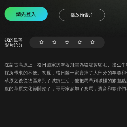
請先登入
播放預告片
我的星等
影片給分
在蒙古高原上，格日圖家抗擊著飛雪為駱駝剪駝毛、接生牛
採所帶來的不便。初夏，格日圖一家賣掉了大部分的羊羔和
草原之後從牧區來到了城鎮生活，他把馬帶到城裡的旅遊點
度的草原文化節開始了，哥哥家參加了賽馬，寶音和夥伴們為觀眾