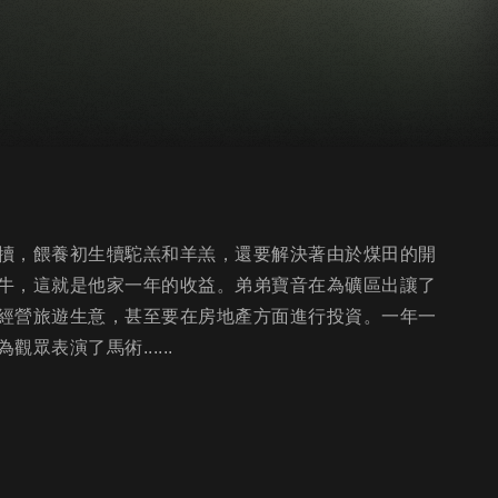
犢，餵養初生犢駝羔和羊羔，還要解決著由於煤田的開
牛，這就是他家一年的收益。弟弟寶音在為礦區出讓了
經營旅遊生意，甚至要在房地產方面進行投資。一年一
表演了馬術......