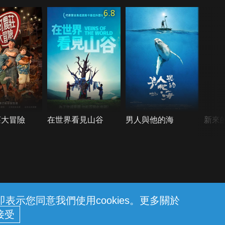
6.8
莊大冒險
在世界看見山谷
男人與他的海
新來
示您同意我們使用cookies。更多關於