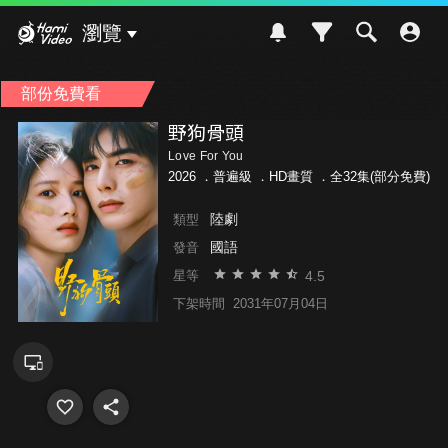
Hami Video
瀏覽
部份免費看
野狗骨頭
Love For You
2026 ．
普遍級
．HD畫質 ．全32集(部分免費)
陸劇
類型
國語
發音
4.5
星等
下架時間
2031年07月04日