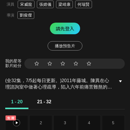
演員
宋威龍
張婧儀
梁靖康
何瑞賢
劉俊傑
導演
請先登入
播放預告片
我的星等
影片給分
(全32集，7/5起每日更新。)2011年藤城。陳異在心
理諮詢室中做著心理疏導，陷入六年前痛苦難熬的回
憶中無法自拔。為了讓陳異從痛苦中脫離出來，諮詢
師讓他想想最想見到的人，陳異想到了苗靖。他不知
1 - 20
21 - 32
道，此時的苗靖正坐在海城發往藤城的汽車上，向著
藤城、向著自己而來。
免費
1
2
3
4
5