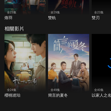
全23集
全29集
全23集
煥羽
雙軌
雙刃
相關影片
全24集
全49集
全40集
櫻桃琥珀
簡言的夏冬
以家人之