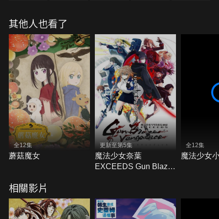
帝國第四皇子托雷率領的大軍，入侵希塔拉等人居住
的都市圖斯。托雷突襲宅邸，搶走了法蒂瑪視若珍寶
其他人也看了
的《幾何原本》手抄本，並放火燒了整座城市。淪為
蒙古軍俘虜，墜入絕望深淵的希塔拉，遇見了替蒙古
軍擔任翻譯的少年西拉。
全12集
更新至第5集
全12集
蘑菇魔女
魔法少女奈葉
魔法少女
EXCEEDS Gun Blaze
Vengeance
相關影片