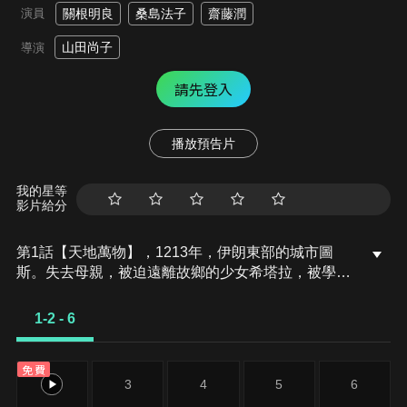
演員
關根明良
桑島法子
齋藤潤
山田尚子
導演
請先登入
播放預告片
我的星等
影片給分
第1話【天地萬物】，1213年，伊朗東部的城市圖
斯。失去母親，被迫遠離故鄉的少女希塔拉，被學者
一家的好心女主人法蒂瑪收留。起初她抗拒學習，只
想回到故鄉，甚至還試圖逃走，但法蒂瑪的兒子，立
1-2 - 6
志成為學者的穆罕默德告訴她：「只要變聰明，無論
遭遇多大的困境，都能知道怎麼做才是最好的。」這
免費
讓希塔拉明白了學習的重要性。第2話【二月盛開的
1-2
3
4
5
6
玫瑰】，穆罕默德離開故鄉踏上旅途的8年後，蒙古