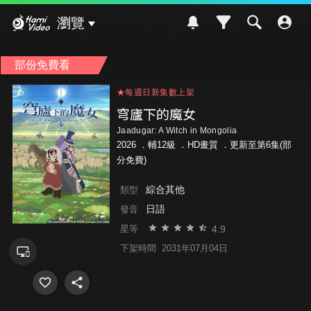
Hami Video
瀏覽
部份免費看
★每週日新集數上架
★每週日新集數上架
★每週日新集數上架
穹廬下的魔女
Jaadugar: A Witch in Mongolia
2026 ．
輔12級
．HD畫質 ．更新至第6集(部
分免費)
綜合其他
類型
日語
發音
4.9
星等
下架時間
2031年07月04日