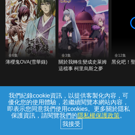
全6集
全3集
全12集
薄櫻鬼OVA(雪華錄)
關於我轉生變成史萊姆
黑化吧！
這檔事 柯里烏斯之夢
我們紀錄cookie資訊，以提供客製化內容，可
{{notifyMsg}}
優化您的使用體驗，若繼續閱覽本網站內容，
常見問題
線上客服
服務條款
隱私權保護
即表示您同意我們使用cookies。更多關於隱私
保護資訊，請閱覽我們的
隱私權保護政策
。
中華電信股份有限公司個人家庭分公司
(統一編號：96979949) © 2026