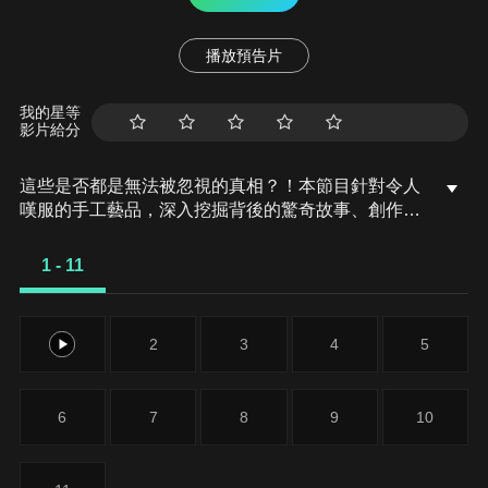
播放預告片
我的星等
影片給分
這些是否都是無法被忽視的真相？！本節目針對令人
嘆服的手工藝品，深入挖掘背後的驚奇故事、創作過
程、驚人力量的謎團，以及難以忘懷的尋寶歷險。這
是人生之中最使人百思不解的終極問題：當我們離開
1 - 11
這個世界之後，究竟會發生什麼事情？從天堂與地獄
的永恆去處，到復活與輪迴的可能命運，本集將全面
探索各種有關死亡之後可能發生的奇特經驗，試圖理
1
2
3
4
5
解那超越現世的存在狀態。
6
7
8
9
10