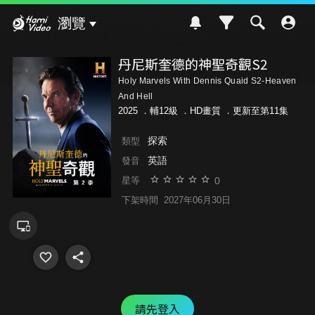
Hami Video
瀏覽
丹尼斯奎德的神聖奇觀S2
Holy Marvels With Dennis Quaid S2-Heaven
And Hell
2025 ．
輔12級
．HD畫質 ．更新至第11集
探索
類型
英語
發音
0
星等
下架時間
2027年06月30日
請先登入