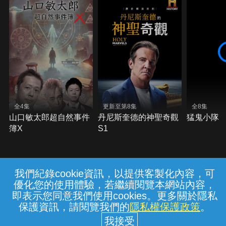
全4集
更新至第8集
全8集
山口敏太郎超自然事件
丹尼斯奎德的神聖奇觀
猛鬼小隊
簿X
S1
我們紀錄cookie資訊，以提供客製化內容，可
{{notifyMsg}}
優化您的使用體驗，若繼續閱覽本網站內容，
常見問題
線上客服
服務條款
隱私權保護
即表示您同意我們使用cookies。更多關於隱私
保護資訊，請閱覽我們的
隱私權保護政策
。
中華電信股份有限公司個人家庭分公司
(統一編號：96979949) © 2026