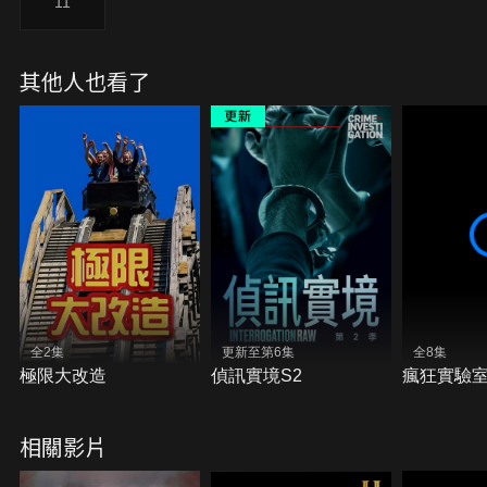
11
其他人也看了
全2集
更新至第6集
全8集
極限大改造
偵訊實境S2
瘋狂實驗
相關影片