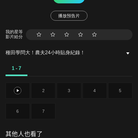
播放預告片
我的星等
影片給分
種田學問大！農夫24小時貼身紀錄！
1 - 7
1
2
3
4
5
6
7
其他人也看了