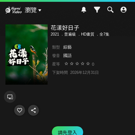
Hami Video
瀏覽
花漾好日子
2021 ．
普遍級
．HD畫質 ．全7集
綜藝
類型
國語
發音
0
星等
下架時間
2026年12月31日
請先登入