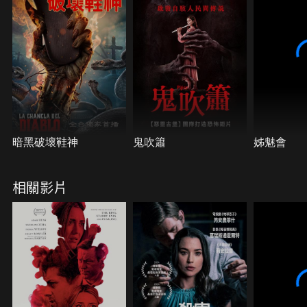
暗黑破壞鞋神
鬼吹簫
姊魅會
相關影片