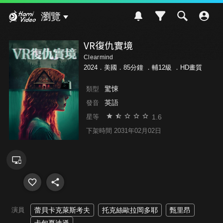
Hami Video
瀏覽
VR復仇實境
Clearmind
2024．美國．85分鐘 ．
輔12級
．HD畫質
驚悚
類型
英語
發音
1.6
星等
下架時間 2031年02月02日
演員
蕾貝卡克萊斯考夫
托克絲歐拉岡多耶
甄里昂