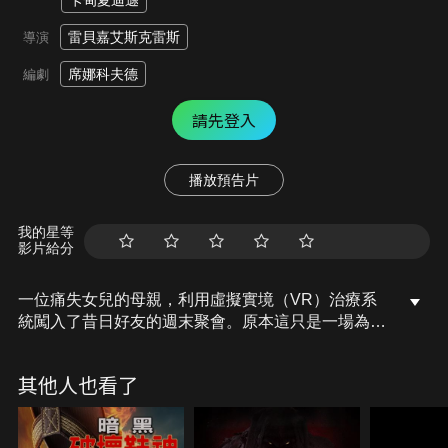
卡甸夏迪遜
雷貝嘉艾斯克雷斯
導演
席娜科夫德
編劇
請先登入
播放預告片
我的星等
影片給分
一位痛失女兒的母親，利用虛擬實境（VR）治療系
統闖入了昔日好友的週末聚會。原本這只是一場為了
心理療癒而進行的練習，卻在不知不覺中演變成一場
致命的復仇之夜。
其他人也看了