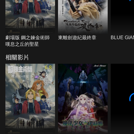
劇場版 鋼之鍊金術師
東離劍遊紀最終章
BLUE GI
嘆息之丘的聖星
相關影片
6.8