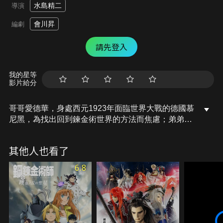
水島精二
導演
會川昇
編劇
請先登入
我的星等
影片給分
哥哥愛德華，身處西元1923年面臨世界大戰的德國慕
尼黑，為找出回到鍊金術世界的方法而焦慮；弟弟阿
爾馮斯，在原來的鍊金術世界中尋找哥哥的下落。被
拆散至兩個不同平行世界的愛力克兄弟，為了能夠再
其他人也看了
次相會各自尋求著手段。在焦慮的愛德華眼前出現另
一條道路，企圖把超自然現象與科學結合，欲開啟前
6.8
往傳說中的理想國度香巴拉的狂熱組織─杜利協會。
當兩個世界成功的連結起來，鍊金術世界面臨著空前
的危機。面對這重大事件，努力尋求重逢機會的愛力
克兄弟，他們將要如何迎接挑戰呢？兩人擊掌之時，
也是全新真相鍊成的時刻！