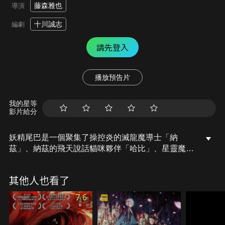
藤森雅也
導演
十川誠志
編劇
請先登入
播放預告片
我的星等
影片給分
妖精尾巴是一個聚集了操控炎的滅龍魔導士「納
茲」、納茲的飛天說話貓咪夥伴「哈比」、星靈魔導
士「露西」等角色個性豐富的公會；某天突然公會接
到了一個高報酬的委託，但因為露西的失誤搞砸了這
其他人也看了
項工作，失望的露西在歸途的途中遇到了一位少女以
及一隻不可思議的鳥，少女除了拿在手上的「鳳凰
7.6
石」之外失去全部記憶，而這鳳凰石所隱藏的秘密就
竟是……。