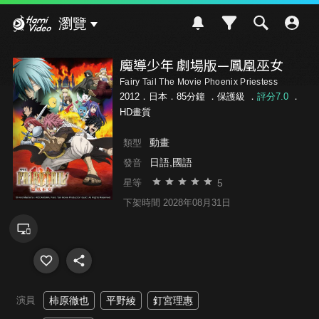
Hami Video
瀏覽
魔導少年 劇場版—鳳凰巫女
Fairy Tail The Movie Phoenix Priestess
2012．日本．85分鐘 ．
保護級
．
評分7.0
．
HD畫質
動畫
類型
日語,國語
發音
5
星等
下架時間 2028年08月31日
演員
柿原徹也
平野綾
釘宮理惠