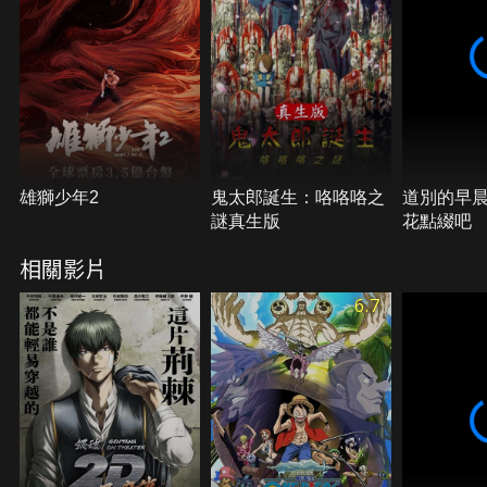
雄獅少年2
鬼太郎誕生：咯咯咯之
道別的早
謎真生版
花點綴吧
相關影片
6.7