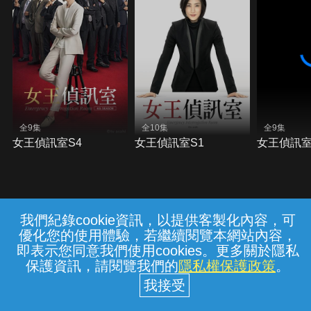
全9集
全10集
全9集
女王偵訊室S4
女王偵訊室S1
女王偵訊室
我們紀錄cookie資訊，以提供客製化內容，可
{{notifyMsg}}
優化您的使用體驗，若繼續閱覽本網站內容，
常見問題
線上客服
服務條款
隱私權保護
即表示您同意我們使用cookies。更多關於隱私
保護資訊，請閱覽我們的
隱私權保護政策
。
中華電信股份有限公司個人家庭分公司
(統一編號：96979949) © 2026