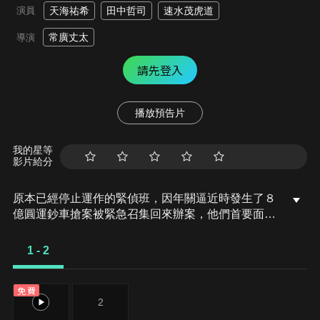
演員
天海祐希
田中哲司
速水茂虎道
常廣丈太
導演
請先登入
播放預告片
我的星等
影片給分
原本已經停止運作的緊偵班，因年關逼近時發生了８
億圓運鈔車搶案被緊急召集回來辦案，他們首要面對
的關係人是著名的法律世家，因為疑似運鈔車搶匪的
屍體竟然出現在他們家的儲藏室裡，一場場精采刺激
1 - 2
的偵訊即將展開......
免費
1
2