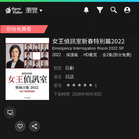
Hami Video
瀏覽
部份免費看
女王偵訊室新春特別篇2022
Emergency Interrogation Room 2022 SP
2022 ．
保護級
．HD畫質 ．全2集(部分免費)
日劇
類型
日語
發音
5
星等
下架時間
2028年09月30日